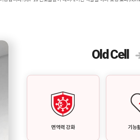
Old Cell
면역력 강화
기능활