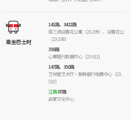
141路、
3422路
驿三洞迎春花公寓（23-299）、迎春花公
（23-298）
乘坐巴士时
350路
心寒银行数据中心（23-513)
147路、350路
艺林堂艺术厅·新韩银行电算中心（23-
510）
江南
07路
启蒙文化中心