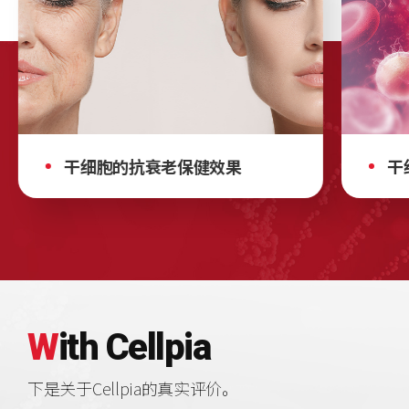
干细胞的抗衰老保健效果
干
W
ith
C
ellpia
下是关于Cellpia的真实评价。