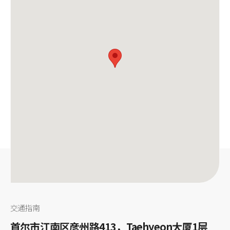
交通指南
首尔市江南区彦州路413，Taehyeon大厦1层