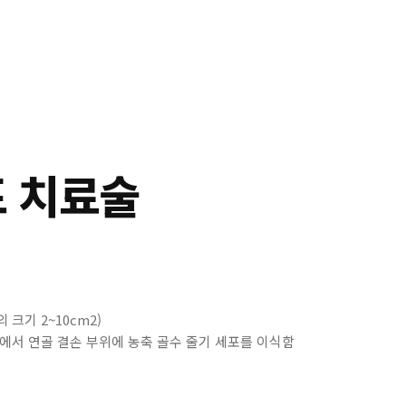
포 치료술
 크기 2~10cm2)
하에서 연골 결손 부위에 농축 골수 줄기 세포를 이식함