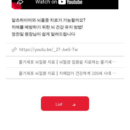
알츠하이머와 뇌졸중 치료가 가능할까요?
치매를 예방하기 위한 뇌 건강 유지 방법! 
정찬일 원장님이 쉽게 알려드립니다
https://youtu.be/_27-JveS-Tw
줄기세포 뇌질환 치료┃뇌혈관 질환을 치료하는 줄기세포 재생의학 치료! 치매에도 도움이 될 수 있습니다
줄기세포 뇌질환 치료┃치매없이 건강하게 100세 시대 사는 방법! 알츠하이머와 퇴행성치매에 대해 알아봅시다
List