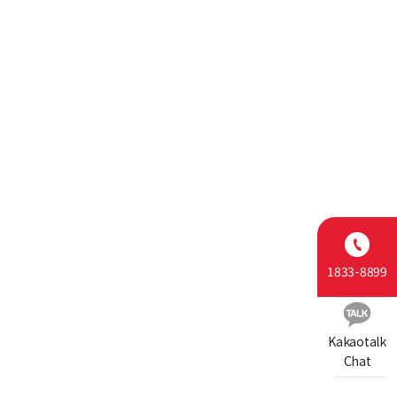
1833-8899
Kakaotalk
Chat