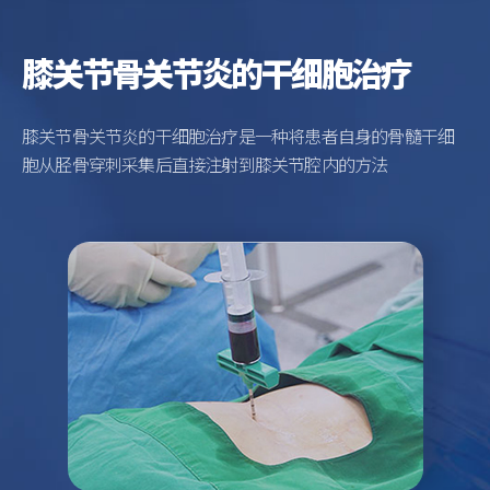
膝关节骨关节炎的干细胞治疗
膝关节骨关节炎的干细胞治疗是一种将患者自身的骨髓干细
胞从胫骨穿刺采集后直接注射到膝关节腔内的方法