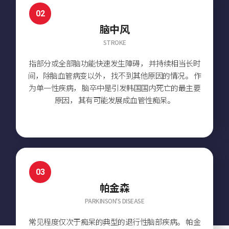
02
脑中风
STROKE
指部分或全部脑功能快速发生障碍，
并持续相当长时
间，除脑血管病变以外，
找不到其他原因的情况。
作
为单一性疾病，
脑卒中是引发韩国国内死亡的最主要
原因，
其有可能发展成血管性痴呆。
03
帕金森
PARKINSON'S DISEASE
常见程度仅次于痴呆的典型的退行性脑部疾病。
帕金