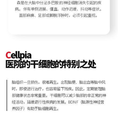
森是在大脑中分泌多巴胺
的神经细胞消失引起的疾
病。
伴有单侧进展、僵直、动作迟缓、抖动等症状。
面部麻痹、足部或脚腕浮肿时，必须引起重视。
C
ellpia
医院的干细胞的特别之处
脑组织一旦损伤，很难再生。出现脑梗、脑出血等脑中风
时，即使进行治疗，也容易留下残疾。因此，定期管理脑
部健康状态非常重要。
干细胞可以减少脑部的非正常的神
经活动，延缓退行性疾病的发展。BDNF（脑源性神经营
养因子）有助于脑细胞再生。