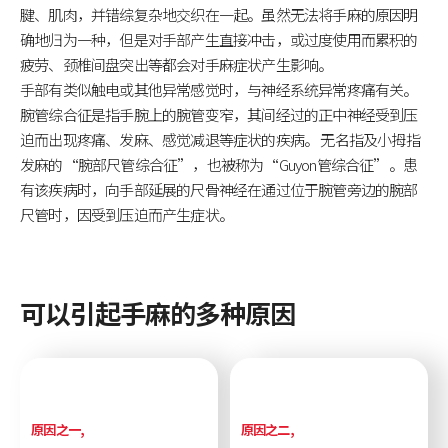
腱、肌肉，并错综复杂地交织在一起。虽然无法将手麻的原因明
确地归为一种，但是对手部产生直接冲击，或过度使用而累积的
疲劳、颈椎间盘突出等都会对手麻症状产生影响。
手部有类似触电或其他异常感觉时，与神经系统异常疼痛有关。
腕管综合征是指手腕上的腕管变窄，其间经过的正中神经受到压
迫而出现疼痛、发麻、感觉减退等症状的疾病。
无名指及小拇指
发麻的“腕部尺管综合征”，也被称为“Guyon管综合征”。患
有该疾病时，向手部延展的尺骨神经在通过位于腕管旁边的腕部
尺管时，因受到压迫而产生症状。
可以引起手麻的多种原因
原因之一,
原因之二,