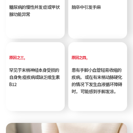
糖尿病的慢性并发
症或甲状
脑卒中引发手麻
腺功能异常
原因之三,
原因之四,
罕见于末梢神经本身受损的
患有手脚小血管轻易收缩的
自身免
疫疾病或缺乏维生素
疾病，
或在有末梢动脉硬化
B12
的情况
下发生血液循环障碍
时，
可能感到手脚发凉。