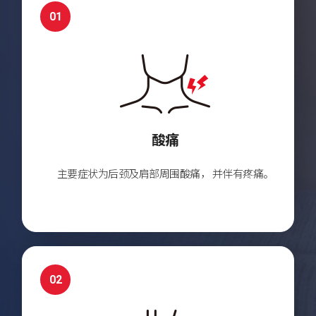
01
酸痛
主要症状为后颈及肩部周围酸痛，
并伴有疼痛。
02