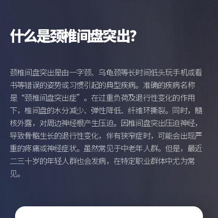
什么是颈椎间盘突出？
颈椎间盘突出是由一字颈、乌龟颈等长时间低头玩手机或看
书等错误的姿势或习惯引起的典型疾病。准确的疾病名称
是“颈椎间盘突出症”。在过重负荷及退行性变化的作用
下，椎间盘的水分减少、弹性降低、纤维环撕裂。同时，髓
核外露，对周边神经根产生压迫。因椎间盘突出压迫神经，
导致骨骼生长的退行性变化，伴有狭窄症时，可能会出现严
重的疼痛或神经症状。虽然常见于中老年人群。但是，最近
二三十岁的年轻人群也会发病，在特定职业群体中尤为常
见。