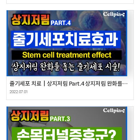
줄기세포 치료┃상지저림 Part.4 상지저림 완화를
돕는 줄기세포 시술 Cause and improvement of
2022.07.01
upper limb Part.4