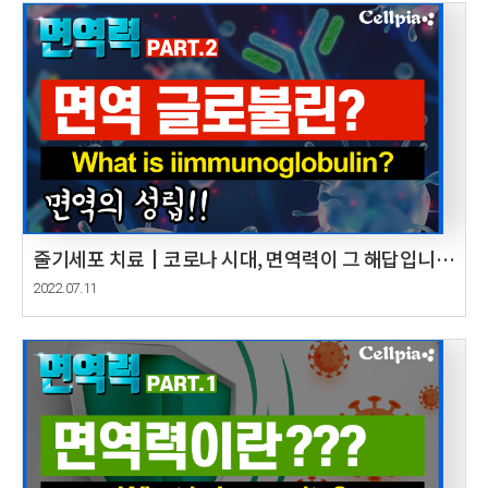
줄기세포 치료┃코로나 시대, 면역력이 그 해답입니다
Part.2 면역 글로불린?In the era of COVID-19,
2022.07.11
immunity is the answer.