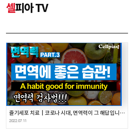
셀
피아 TV
줄기세포 치료┃코로나 시대, 면역력이 그 해답입니다
Part.3 면역에 좋은 습관! In the era of COVID-19,
2022.07.11
immunity is the answer.