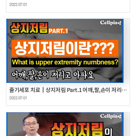
팔꿈치 질환이란? Cause and improvement of
2022.07.01
upper limb Part.2
줄기세포 치료┃상지저림 Part.1 어깨,팔,손이 저리고
아파요~ Cause and improvement of upper limb
2022.07.01
Part.1