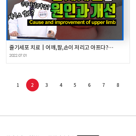
줄기세포 치료┃어깨,팔,손이 저리고 아프다?
상지저림의 원인과 개선 Cause and improvement
2022.07.01
of upper limb
1
2
3
4
5
6
7
8