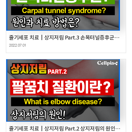
줄기세포 치료┃상지저림 Part.3 손목터널증후군의
원인과 치료 방법은? Cause and improvement of
2022.07.01
upper limb Part.3
줄기세포 치료┃상지저림 Part.2 상지저림의 원인인