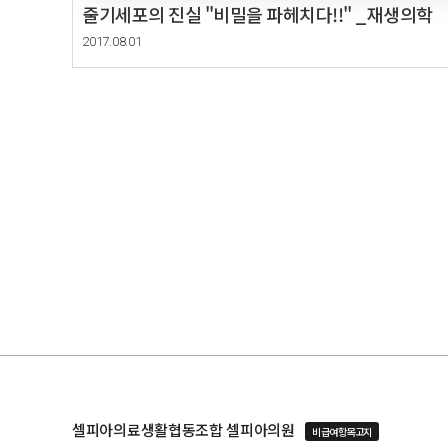
줄기세포의 진실 "비밀을 파헤치다!!" _재생의학
2017.08.01
셀피아의료생활협동조합 셀피아의원
비급여항목고지